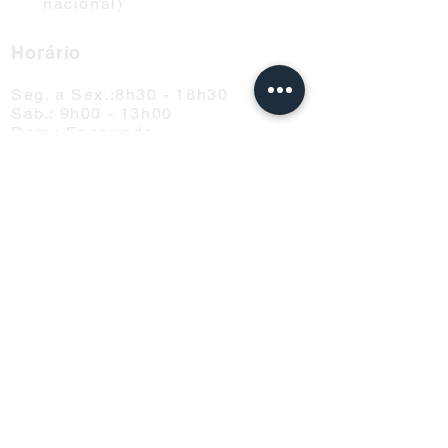
nacional)
Horário
Seg. a Sex.:8h30 - 18h30
Sáb.: 9h00 - 13h00
Dom.: Encerrado
Feriados: 09h00-13h00
SUBSCREVA A NOSSA
NEWSLETTER
SUBSCREVER