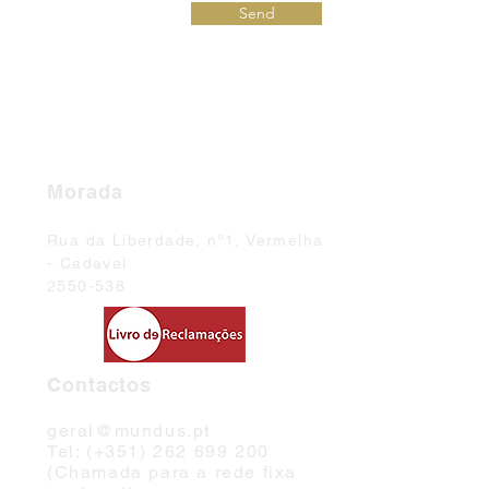
Send
Morada
Rua da Liberdade, nº1, Vermelha
- Cadaval
2550-538
Contactos
geral@mundus.pt
Tel: (+351)
262 699 200
(Chamada para a rede fixa